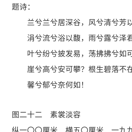
题诗：
兰兮兰兮居深谷，风兮清兮芳
涓兮流兮浴以馥，雨兮露兮泽
叶兮纷兮披发易，荡拂拂兮如
崖兮高兮安可攀？根生碧落不
馨兮郁兮奈何如！
图二十二 素裳淡容
纵一〇〇厘米 横五〇厘米 一九