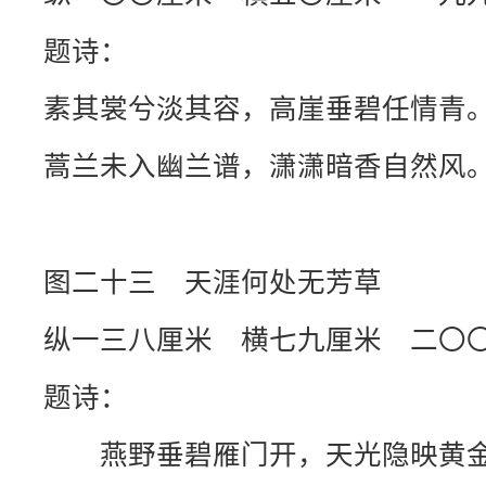
题诗：
素其裳兮淡其容，高崖垂碧任情青
蒿兰未入幽兰谱，潇潇暗香自然风
图二十三 天涯何处无芳草
纵一三八厘米 横七九厘米 二〇
题诗：
燕野垂碧雁门开，天光隐映黄