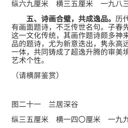
纵六九厘米 横三五厘米 一九八
五、诗画合璧，共成逸品。
历
有画面题诗，不乏传世名句。子春
这一文化传统，其画作题诗颇多神
品的题诗，尤为新意迭出，隽永高
一体，共同铸成了超逸升腾的审美
艺术个性。
（请横屏鉴赏）
图二十一 兰居深谷
纵三五厘米 横一四〇厘米 一九