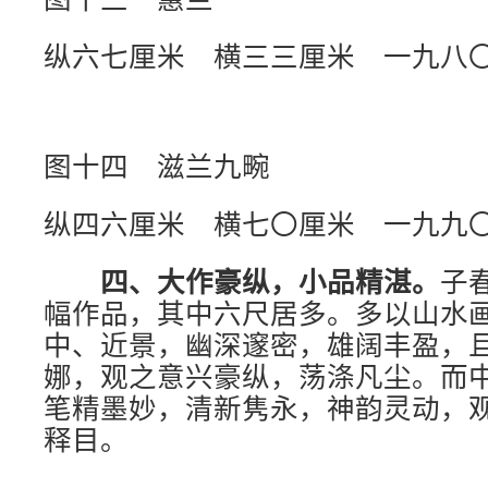
纵六七厘米 横三三厘米 一九八
图十四 滋兰九畹
纵四六厘米 横七〇厘米 一九九
四、大作豪纵，小品精湛。
子
幅作品，其中六尺居多。多以山水
中、近景，幽深邃密，雄阔丰盈，
娜，观之意兴豪纵，荡涤凡尘。而
笔精墨妙，清新隽永，神韵灵动，
释目。