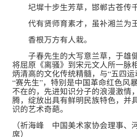
圮墀十步生芳草，邯郸古苍传
代有贤师育素才，虽补湘兰为
香根万方有人栽。
子春先生的大写意兰草，于雄健
将屈原《离骚》到宋元文人所一脉
炳清高的文化传统精髓，与“五四运动
“赛先生”，特别是中国革命红色风
不在的，先进知识分子的浪漫激情
腾，绽放出具有鲜明民族特色，并
识的艺术奇葩。
（祈海峰 中国美术家协会理事、
席）