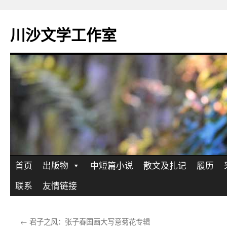
川沙文学工作室
跳
首页
出版物
中短篇小说
散文及扎记
履历
至
联系
友情链接
正
←
君子之风：张子春国画大写意菊花专辑
文