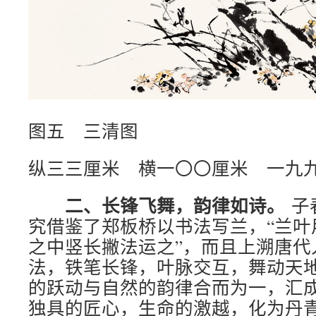
图五 三清图
纵三三厘米 横一〇〇厘米 一九
二、长锋飞舞，韵律如诗。
子
究借鉴了郑板桥以书法写兰，“兰叶
之中竖长撇法运之”，而且上溯唐代
法，铁笔长锋，叶脉交互，舞动天
的跃动与自然的韵律合而为一，汇
独具的匠心，生命的激越，化为丹