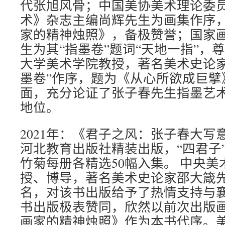
代张旭风骨；中国美协美术理论委
术》杂志主编尚辉先生为画集作序
家的精神烛照》，备极赞誉；国家
生为其“指墨卷”题词“天地一指”，
大学美术学院教授，著名美术史论家
墨卷”作序，题为《从心所欲成巨擘
面，充分论证了张子春先生指墨艺
地位。
2021年：《君子之风：张子春大写
河北教育出版社精装出版，“四君子
竹菊每册各精选50幅入集。 中央
授、博导，著名美术史论家邵大箴
名，对该书出版给予了热情支持与
书出版极表赞同，欣然以前次出版
画家的精神烛照》作为本书代序。