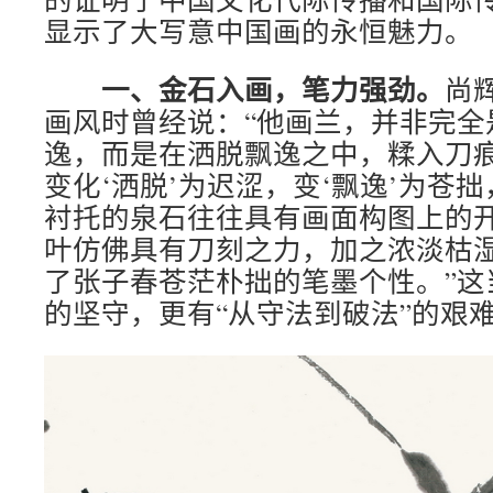
显示了大写意中国画的永恒魅力。
一、金石入画，笔力强劲。
尚
画风时曾经说：“他画兰，并非完全
逸，而是在洒脱飘逸之中，糅入刀
变化‘洒脱’为迟涩，变‘飘逸’为苍
衬托的泉石往往具有画面构图上的
叶仿佛具有刀刻之力，加之浓淡枯
了张子春苍茫朴拙的笔墨个性。”这
的坚守，更有“从守法到破法”的艰