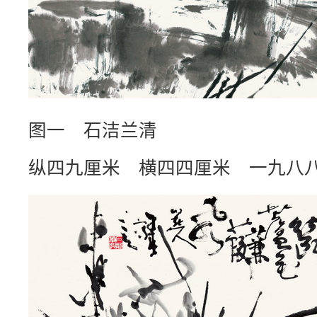
图一 石洁兰清
纵四九厘米 横四四厘米 一九八