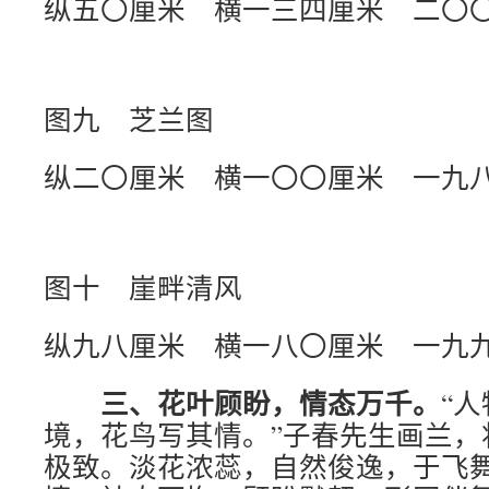
纵五〇厘米 横一三四厘米 二〇
图九 芝兰图
纵二〇厘米 横一〇〇厘米 一九
图十 崖畔清风
纵九八厘米 横一八〇厘米 一九
三、花叶顾盼，情态万千。
“
境，花鸟写其情。”子春先生画兰，
极致。淡花浓蕊，自然俊逸，于飞