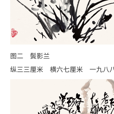
图二 鬓影兰
纵三三厘米 横六七厘米 一九八