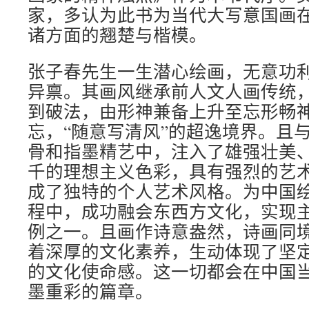
家，多认为此书为当代大写意国画
诸方面的翘楚与楷模。
张子春先生一生潜心绘画，无意功
异禀。其画风继承前人文人画传统
到破法，由形神兼备上升至忘形畅
忘，“随意写清风”的超逸境界。且
骨和指墨精艺中，注入了雄强壮美
千的理想主义色彩，具有强烈的艺
成了独特的个人艺术风格。为中国
程中，成功融会东西方文化，实现
例之一。且画作诗意盎然，诗画同
着深厚的文化素养，生动体现了坚
的文化使命感。这一切都会在中国
墨重彩的篇章。