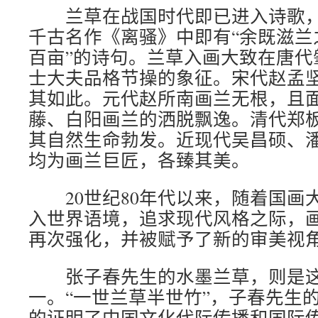
兰草在战国时代即已进入诗歌，
千古名作《离骚》中即有“余既滋兰
百亩”的诗句。兰草入画大致在唐代
士大夫品格节操的象征。宋代赵孟
其如此。元代赵所南画兰无根，且
藤、白阳画兰的洒脱飘逸。清代郑
其自然生命勃发。近现代吴昌硕、
均为画兰巨匠，各臻其美。
20世纪80年代以来，随着国画
入世界语境，追求现代风格之际，
再次强化，并被赋予了新的审美视
张子春先生的水墨兰草，则是这
一。“一世兰草半世竹”，子春先生
的证明了中国文化代际传播和国际