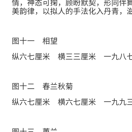
情，神态可掬，顾盼默契，形同伴
美韵律，以拟人的手法化入丹青，
图十一 相望
纵六七厘米 横三三厘米 一九八
图十二 春兰秋菊
纵六七厘米 横六七厘米 一九九
图十三 蕙兰