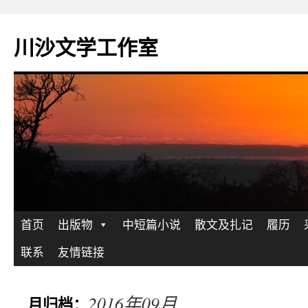
川沙文学工作室
跳
首页
出版物
中短篇小说
散文及扎记
履历
至
联系
友情链接
正
2016年09月
月归档：
文