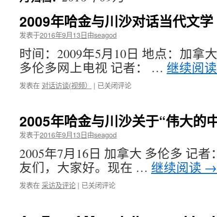
2009年哈金与川沙对话当代文学
发表于
2016年9月13日
由
seagod
时间：2009年5月10日 地点：加
多伦多网上电视 记者： …
继续阅
2009
发表在
对话访谈(视频）
|
已关闭评论
年
哈
金
2005年哈金与川沙关于“伟大的
与
川
发表于
2016年9月13日
由
seagod
沙
2005年7月16日 加拿大 多伦多 
对
话
友们，大家好。现在 …
继续阅读
→
当
代
2005
发表在
采访及评论
|
已关闭评论
文
年
学
哈
金