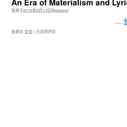
An Era of Materialism and Lyr
与
川
发表于
2016年9月13日
由
seagod
沙
…
关
于
An
发表在
文论
|
已关闭评论
“伟
Era
大
of
的
Materialism
中
and
国
Lyrics
小
说”
讨
论