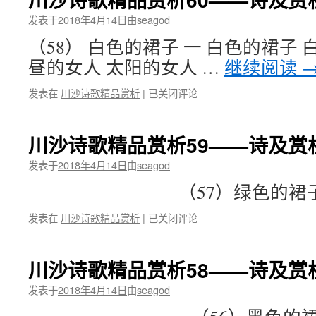
精
诗
品
发表于
2018年4月14日
由
seagod
中
赏
的
（58） 白色的裙子 一 白色的裙子 
析
紫
61
昼的女人 太阳的女人 …
继续阅读
禁
——
城
诗
川
发表在
川沙诗歌精品赏析
|
已关闭评论
梦
及
沙
赏
诗
析：
歌
川沙诗歌精品赏析59——诗及赏析
59
精
海
品
发表于
2018年4月14日
由
seagod
洋
赏
（57）绿色的裙子
析
60
川
发表在
川沙诗歌精品赏析
|
已关闭评论
——
沙
诗
诗
及
歌
赏
川沙诗歌精品赏析58——诗及赏析
精
析：
品
发表于
2018年4月14日
由
seagod
58
赏
白
析