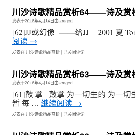
诗
的
歌
川沙诗歌精品赏析64——诗及赏析
绘
精
画
品
发表于
2018年4月14日
由
seagod
与
赏
绘
[62]JJ或幻像 ——给JJ 2001 夏 To
析
画
65
阅读
→
的
——
诗
诗
川
发表在
川沙诗歌精品赏析
|
已关闭评论
歌
及
沙
赏
诗
析：
歌
川沙诗歌精品赏析63——诗及赏析
63
精
黎
品
发表于
2018年4月14日
由
seagod
明
赏
来
[61]鼓 掌 鼓掌 为一切生的 为一
析
了
64
暂 每 …
继续阅读
→
——
诗
川
发表在
川沙诗歌精品赏析
|
已关闭评论
及
沙
赏
诗
析：
歌