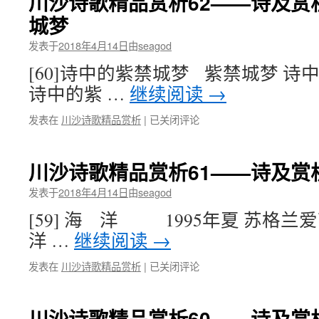
川沙诗歌精品赏析62——诗及赏析
62
精
JJ
城梦
品
或
赏
幻
发表于
2018年4月14日
由
seagod
析
像
63
[60]诗中的紫禁城梦 紫禁城梦 诗
——
诗中的紫 …
继续阅读
→
诗
及
川
发表在
川沙诗歌精品赏析
|
已关闭评论
赏
沙
析：
诗
61
歌
鼓
川沙诗歌精品赏析61——诗及赏析
精
掌
品
发表于
2018年4月14日
由
seagod
赏
[59] 海 洋 1995年夏 苏格兰
析
62
洋 …
继续阅读
→
——
诗
川
发表在
川沙诗歌精品赏析
|
已关闭评论
及
沙
赏
诗
析：
歌
川沙诗歌精品赏析60——诗及赏
60