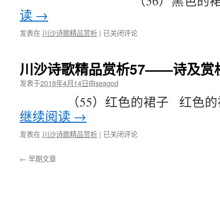
（56）黑色的裙子 &n
色
59
的
读
→
——
裙
诗
子
川
发表在
川沙诗歌精品赏析
|
已关闭评论
及
沙
赏
诗
析：
歌
川沙诗歌精品赏析57——诗及赏析
57
精
绿
品
发表于
2018年4月14日
由
seagod
色
赏
的
（55）红色的裙子 红色的裙子
析
裙
58
继续阅读
→
子
——
诗
川
发表在
川沙诗歌精品赏析
|
已关闭评论
及
沙
赏
诗
←
早期文章
析：
歌
56
精
黑
品
色
赏
的
析
裙
57
子