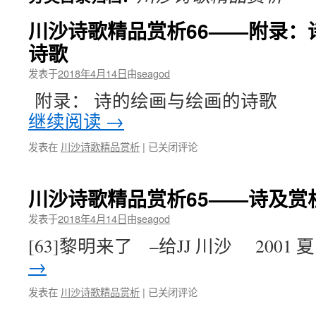
川沙诗歌精品赏析66——附录：
诗歌
发表于
2018年4月14日
由
seagod
附录： 诗的绘画与绘
继续阅读
→
川
发表在
川沙诗歌精品赏析
|
已关闭评论
沙
诗
歌
川沙诗歌精品赏析65——诗及赏析
精
品
发表于
2018年4月14日
由
seagod
赏
[63]黎明来了 –给JJ 川沙 2001 夏 
析
66
→
——
附
川
发表在
川沙诗歌精品赏析
|
已关闭评论
录：
沙
诗