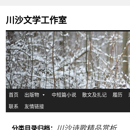
川沙文学工作室
跳
首页
出版物
中短篇小说
散文及扎记
履历
至
联系
友情链接
正
川沙诗歌精品赏析
分类目录归档：
文