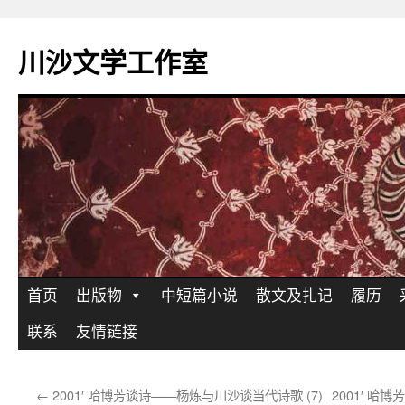
川沙文学工作室
跳
首页
出版物
中短篇小说
散文及扎记
履历
至
联系
友情链接
正
←
2001′ 哈博芳谈诗——杨炼与川沙谈当代诗歌 (7)
2001′ 哈
文