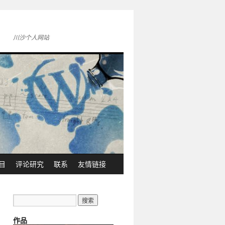
川沙个人网站
目
评论研究
联系
友情链接
作品