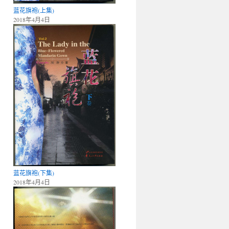
蓝花旗袍(上集)
2018年4月4日
蓝花旗袍(下集)
2018年4月4日