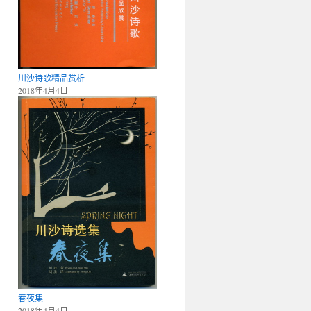
川沙诗歌精品赏析
2018年4月4日
春夜集
2018年4月4日