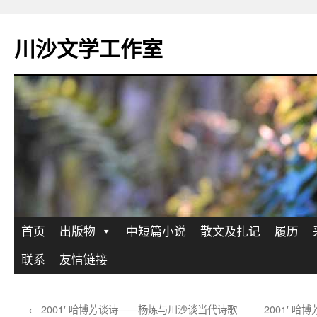
川沙文学工作室
跳
首页
出版物
中短篇小说
散文及扎记
履历
至
联系
友情链接
正
←
2001′ 哈博芳谈诗——杨炼与川沙谈当代诗歌
2001′ 
文