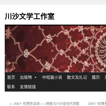
川沙文学工作室
跳
首页
出版物
中短篇小说
散文及扎记
履历
至
联系
友情链接
正
←
2001′ 哈博芳谈诗——杨炼与川沙谈当代诗歌
2001′ 
文