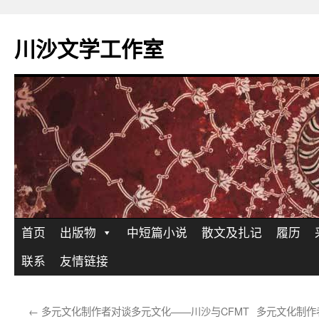
川沙文学工作室
跳
首页
出版物
中短篇小说
散文及扎记
履历
至
联系
友情链接
正
←
多元文化制作者对谈多元文化——川沙与CFMT
多元文化制作
文