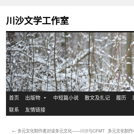
川沙文学工作室
跳
首页
出版物
中短篇小说
散文及扎记
履历
至
联系
友情链接
正
←
多元文化制作者对谈多元文化——川沙与CFMT
多元文化制作
文