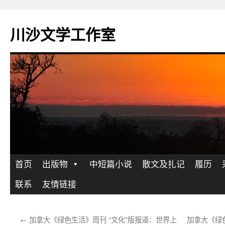
川沙文学工作室
跳
首页
出版物
中短篇小说
散文及扎记
履历
至
联系
友情链接
正
←
加拿大《绿色生活》周刊 “文化”版报道：世界上
加拿大《绿
文