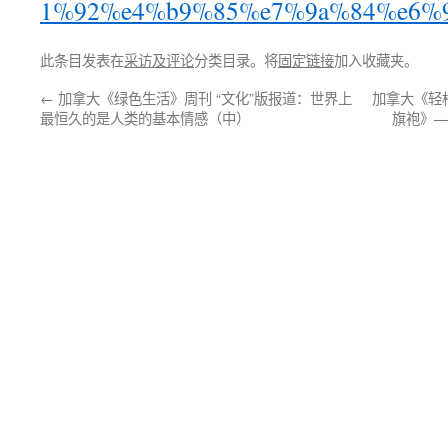
1%92%e4%b9%85%e7%9a%84%e6%9
此条目发表在
采访及评论
分类目录。将
固定链接
加入收藏夹。
←
加拿大《绿色生活》周刊 “文化”版报道：世界上
加拿大《轻
最恒久的是人类的基本情感（中）
旗袍》—