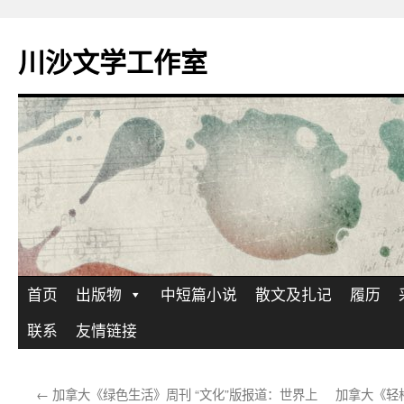
川沙文学工作室
跳
首页
出版物
中短篇小说
散文及扎记
履历
至
联系
友情链接
正
←
加拿大《绿色生活》周刊 “文化”版报道：世界上
加拿大《轻
文