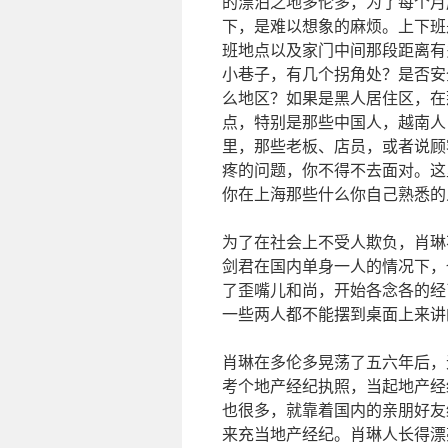
的漂泊之地多伦多，为了每个月
下，是难以想象的麻烦。上下班
班地点以及家门中间那段距离有
小巷子，有几个拐角处？是否安
么地区？如果是黑人居住区，在
点，特别是那些中国人，越南人
里，那些老板、店员，或者说顾
疼的问题，你不得不去面对。这
你在上海那些什么你自己熟悉的
为了在社会上不受人欺负，肖琳
剑君在国内单身一人的情况下，
了歪嘴儿和尚，开始各念各的经
一些两人都不能摆到桌面上来讲
肖琳在多伦多晃荡了五六年后，
考个地产经纪执照，当起地产经
也很多，就靠着国内的亲朋好友
来充当地产经纪。肖琳人长得漂