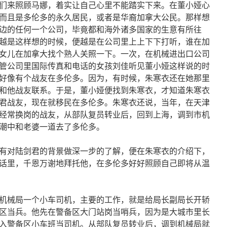
们来照顾马娜，着实让自己心里不能踏实下来。在董小娅心
而且是多伦多的永久居民，或者是华裔加拿大公民。那样想
边的任何一个公司，毕竟都和海外诸多国家的生意有所往
越是这样想的时候，便越是在公司里上上下下打听，谁在加
女儿在加拿大找个熟人关照一下。一次，在机械进出口公司
管公司里国际传真和电话的女孩刘佳听见董小娅这样说的时
好像有个战友在多伦多。因为，有时候，朱寒衣还在她那里
和他战友联系。于是，董小娅便找到朱寒衣，才知道朱寒衣
君战友，现在就移民在多伦多。朱寒衣还说，当年，在天津
经常换岗的战友，从部队复员转业后，回到上海，调到市机
潮中和老婆一道去了多伦多。
有对陆剑君的背景做深一步的了解，便在朱寒衣的介绍下，
话里，千恩万谢地拜托他，在多伦多好好照顾自己即将从温
机械局一个小车司机，主要的工作，就是给局长副局长开轿
区当兵。他先在警备区大门站岗当哨兵，因为是大城市里长
入警备区小车班当司机。从部队复员转业后，调到机械局就