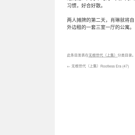
习惯，好合好散。
两人摊牌的第二天，肖琳就将自
外边租的一套三室一厅的公寓。
此条目发表在
无根世代（上集）
分类目录
←
无根世代（上集）Rootless Era (47)