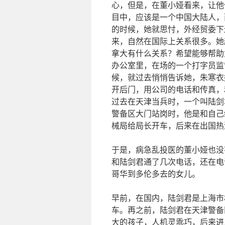
心，但是，在董小娅看来，让他
目中，应该是一个中国大陆人，
的时候，她就思忖，外经贸委下
来，自然在国际上关系很多。她
拿大有什么关系？希望能够帮助
办公室里，在场的一个打字员监
候，就过去悄悄告诉她，朱寒衣
开后门，用公司的电话和传真，
过去在天津当兵时，一个叫陆剑
警备区大门站岗时，他是和自己
械局给局长开车，后来在出国热
于是，病急乱投医的董小娅也没
和陆剑君通了几次电话，还在电
哥华到多伦多去的女儿。
早前，在国内，陆剑君是上海市
车。再之前，陆剑君在天津警备
大的孩子，人机灵乖巧，后来进