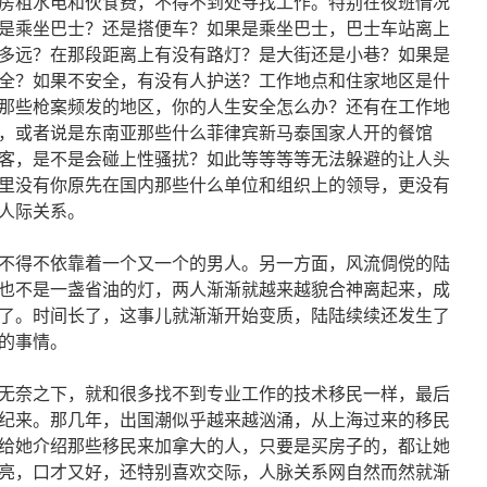
房租水电和伙食费，不得不到处寻找工作。特别在夜班情况
是乘坐巴士？还是搭便车？如果是乘坐巴士，巴士车站离上
多远？在那段距离上有没有路灯？是大街还是小巷？如果是
全？如果不安全，有没有人护送？工作地点和住家地区是什
那些枪案频发的地区，你的人生安全怎么办？还有在工作地
，或者说是东南亚那些什么菲律宾新马泰国家人开的餐馆
客，是不是会碰上性骚扰？如此等等等等无法躲避的让人头
里没有你原先在国内那些什么单位和组织上的领导，更没有
人际关系。
不得不依靠着一个又一个的男人。另一方面，风流倜傥的陆
也不是一盏省油的灯，两人渐渐就越来越貌合神离起来，成
了。时间长了，这事儿就渐渐开始变质，陆陆续续还发生了
的事情。
无奈之下，就和很多找不到专业工作的技术移民一样，最后
纪来。那几年，出国潮似乎越来越汹涌，从上海过来的移民
给她介绍那些移民来加拿大的人，只要是买房子的，都让她
亮，口才又好，还特别喜欢交际，人脉关系网自然而然就渐