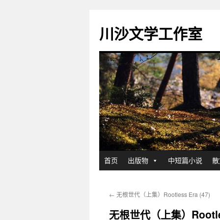
川沙文学工作室
跳
首页
出版物
中短篇小说
散
至
←
无根世代（上集）Rootless Era (47)
正
无根世代（上集）Rootless
文