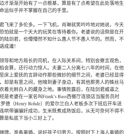
边才渐渐开始有了一点根基，算是有了点希望在此处落地生
命运似乎并不掌握在自己的手里。
陆剑君飞来了多伦多。一下飞机，肖琳就笑吟吟地对她说，今天
恐怕就是一个天大的玩笑在等待着你。老婆说的话倒是在开
的陆剑君，也懵懵然不知什么愚人节不愚人节的。然而，不
语成谶！
领导和地方局长的司机，在人际关系间，特别会察言观色，
掐会算，还行动力惊人。夫妻二人分离七八年的时间，在他
至床上爱抚的言辞动作那些微妙的细节之间，老婆已经显得
，却是有意之间，他嗅到妻子身边，有其他那男人的蛛丝马
衣着光鲜白人的藏身之地。事情败露后，在陆剑君威逼之
老婆在一家名叫Frank’s Bass西餐厅连锁店当服务员时
德（Henry Rohde）的爱尔兰白人老板多次下班后开车送
连哄带骗骗奸成功，生米既煮成熟饭后，从无可奈何不得不
算是私底下当小三好上了。
摊牌。准备离婚。说好孩子归男方。按照时下上海人离婚的