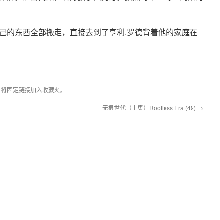
己的东西全部搬走，直接去到了亨利.罗德背着他的家庭在
。将
固定链接
加入收藏夹。
无根世代（上集）Rootless Era (49)
→