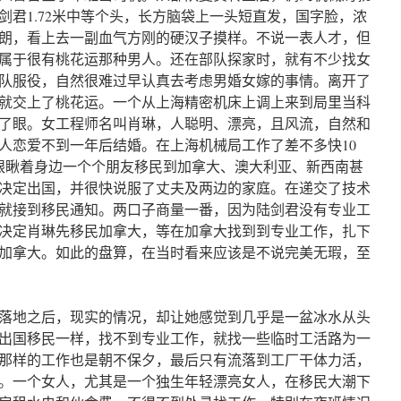
剑君1.72米中等个头，长方脑袋上一头短直发，国字脸，浓
朗，看上去一副血气方刚的硬汉子摸样。不说一表人才，但
属于很有桃花运那种男人。还在部队探家时，就有不少找女
队服役，自然很难过早认真去考虑男婚女嫁的事情。离开了
就交上了桃花运。一个从上海精密机床上调上来到局里当科
了眼。女工程师名叫肖琳，人聪明、漂亮，且风流，自然和
人恋爱不到一年后结婚。在上海机械局工作了差不多快10
在眼瞅着身边一个个朋友移民到加拿大、澳大利亚、新西南甚
决定出国，并很快说服了丈夫及两边的家庭。在递交了技术
就接到移民通知。两口子商量一番，因为陆剑君没有专业工
决定肖琳先移民加拿大，等在加拿大找到到专业工作，扎下
加拿大。如此的盘算，在当时看来应该是不说完美无瑕，至
多。落地之后，现实的情况，却让她感觉到几乎是一盆冰水从头
出国移民一样，找不到专业工作，就找一些临时工活路为一
那样的工作也是朝不保夕，最后只有流落到工厂干体力活，
。一个女人，尤其是一个独生年轻漂亮女人，在移民大潮下