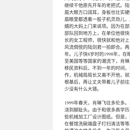
继续干他原先开车的老把式。陆
眉大眼方口阔耳，身板也壮实硬
眉眼里都透着一股子机灵劲儿，
婿的大妈上门来说项。因为在部
部队回到地方上，在单位他很快
长的女工程师，很快就和他对上
风流倜傥的陆剑君一拍即合。两
年。儿子快8岁时的1998年，
至美国等等国家的潮流下，肖琳
移民资料后，不到一年的时间，
作，机械局局长又离不开他，就
根基后，再让丈夫带着儿子前往
少没有什么大错。
1999年春天，肖琳飞往多伦
浇到脚趾头。由于和很多高学历
些机械加工厂设计图纸。但是，
在餐馆洗碗端盘子打扫清洁等等