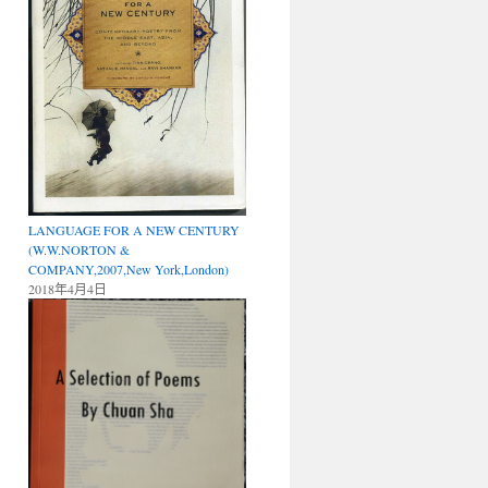
LANGUAGE FOR A NEW CENTURY
(W.W.NORTON &
COMPANY,2007,New York,London)
2018年4月4日