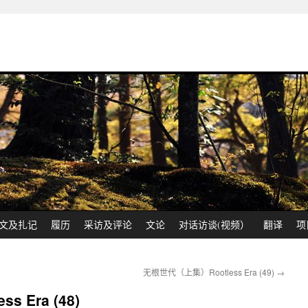
文及扎记
履历
采访及评论
文论
对话访谈(视频）
翻译
项
无根世代（上集）Rootless Era (49)
→
 Era (48)