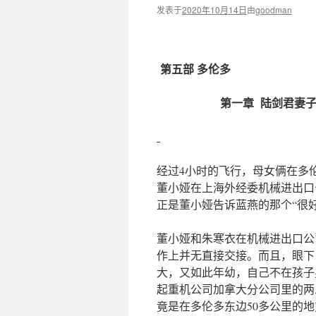
发表于
2020年10月14日
由
goodman
第五部 多伦多
第一章 陆剑君
经过4小时的飞行，母女俩在多
董小娅在上海外经委机械进出口
正是董小娅告诉蓝燕的那个“很
董小娅和朱寒衣在机械进出口公
作上并无直接交接。而且，眼下
大，又如此年幼，自己不在孩子
起重机公司加拿大分公司里的两
竟是在多伦多东边50多公里的