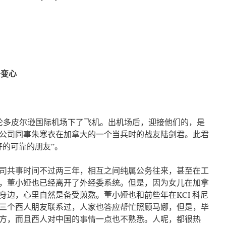
妻子变心
伦多皮尔逊国际机场下了飞机。出机场后，迎接他们的，是
公司同事朱寒衣在加拿大的一个当兵时的战友陆剑君。此君
好的可靠的朋友”。
司共事时间不过两三年，相互之间纯属公务往来，甚至在工
，董小娅也已经离开了外经委系统。但是，因为女儿在加拿
身边，心里自然是备受煎熬。董小娅也和前些年在KCI 科尼
三个西人朋友联系过，人家也答应帮忙照顾马娜，但是，毕
地方，而且西人对中国的事情一点也不熟悉。人呢，都很热