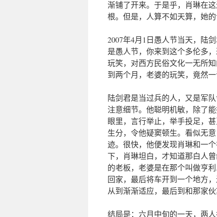
渐铺了开来。于是乎，肖琳在这
根。但是，人算不如天算，她的
2007年4月1日愚人节当天，
是愚人节，你来到这个多伦多，
玩笑，对西方民俗文化一无所知
到两个月，老婆的玩笑，竟然一
陆剑君是当过兵的人，又是军队
注意细节。他聪明机敏，除了能
眼里，言行举止，举手投足，甚
生分，令他疑窦顿生。看似无意
迹。很快，他便发现肖琳和一个
下，肖琳坦白，才知道那白人曾经是
的老板，老婆是在那个叫做亨利.罗
回家，最后将车开到一个地方，
从到渐渐适应，最后到和那家伙
结局是：六月中旬的一天，两人